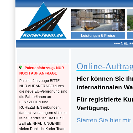
Leistungen & Preise
+++ NEU ++
Online-Auftra
Palettenfahrzeug / NUR
NOCH AUF ANFRAGE
Hier können Sie Ih
Palettenfahrzeuge BITTE
internationalen Wa
NUR AUF ANFRAGE! durch
die neue EU-Verordnung sind
die Fahrer/innen an
Für registrierte K
LENKZEITEN und
Verfügung.
RUHEZEITEN gebunden,
dadurch verlaengern sich die
reine Fahrtzeiten UM DIESE
Starten Sie hier mit
ZEITEEINHALTUNGEN!!!!
vielen Dank. Ihr Kurier-Team